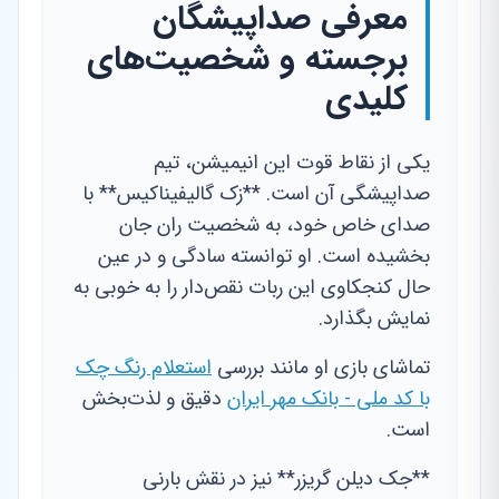
معرفی صداپیشگان
برجسته و شخصیت‌های
کلیدی
یکی از نقاط قوت این انیمیشن، تیم
صداپیشگی آن است. **زک گالیفیناکیس** با
صدای خاص خود، به شخصیت ران جان
بخشیده است. او توانسته سادگی و در عین
حال کنجکاوی این ربات نقص‌دار را به خوبی به
نمایش بگذارد.
تماشای بازی او مانند بررسی
استعلام رنگ چک
با کد ملی - بانک مهر ایران
دقیق و لذت‌بخش
است.
**جک دیلن گریزر** نیز در نقش بارنی