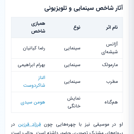
آثار شاخص سینمایی و تلویزیونی
همبازی
نام اثر
نوع
شاخص
آژانس
سینمایی
رضا کیانیان
شیشه‌ای
مارمولک
سینمایی
بهرام ابراهیمی
الناز
مطرب
سینمایی
شاکردوست
نمایش
هم‌گناه
هومن سیدی
خانگی
او در موسیقی نیز با چهره‌هایی چون
فرزاد فرزین
در
پروژه‌های مشترک تصویری حضور داشته است. جالب است