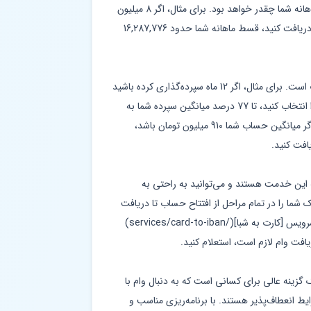
بازپرداخت، می‌توانید دقیقاً ببینید که قسط ماهانه شما چقدر خواهد بود. برای مثال، اگر 8 میلیون
تومان با نرخ 18 درصد و بازپرداخت 24 ماهه دریافت کنید، قسط ماهانه شما حدود 16,287,776
نسبت وام به سپرده در این طرح بسیار جذاب است. برای مثال، اگر 12 ماه سپرده‌گذاری کرده باشید
و دوره بازپرداخت 24 ماهه با نرخ 18 درصد را انتخاب کنید، تا 77 درصد میانگین سپرده شما به
صورت تسهیلات پرداخت می‌شود. این یعنی اگر میانگین حساب شما 910 میلیون تومان باشد،
 این خدمت هستند و می‌توانید به راحتی به
 شما را در تمام مراحل از افتتاح حساب تا دریافت
وام راهنمایی می‌کنند. همچنین با استفاده از سرویس [کارت به شبا](/services/card-to-iban)
افت وام لازم است، استعلام کنید.
 گزینه عالی برای کسانی است که به دنبال وام با
یط انعطاف‌پذیر هستند. با برنامه‌ریزی مناسب و