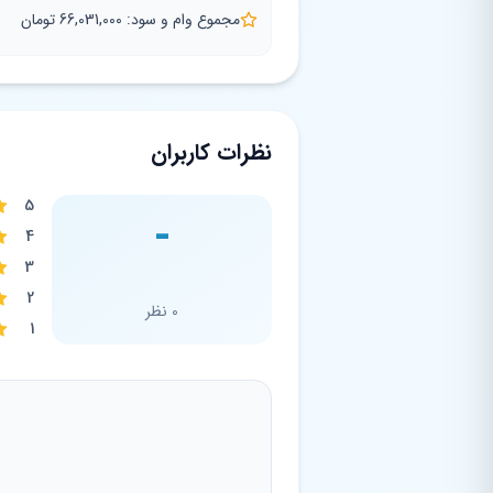
مجموع وام و سود: 66,031,000 تومان
نظرات کاربران
5
-
4
3
2
0 نظر
1