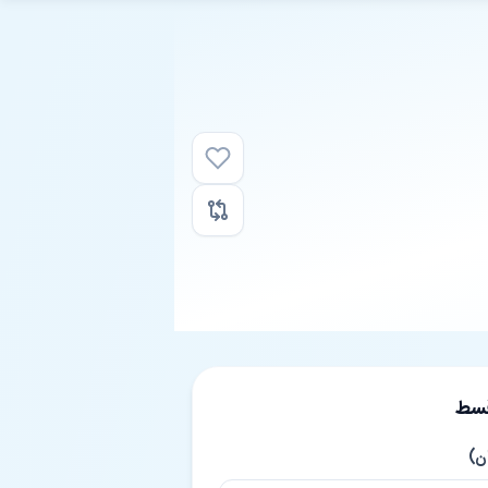
قسط
ن)