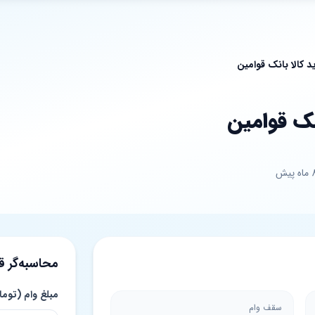
د کالا بانک قوامین
نک قوامین
محاسبه‌گر 
مبلغ وام (توما
سقف وام