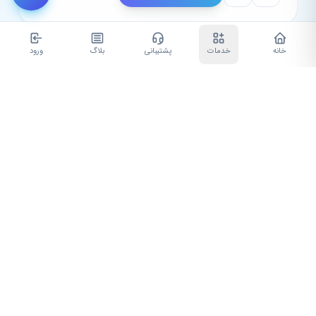
خانه
خدمات
پشتیبانی
بلاگ
ورود
بانک ملی
وام بدون ضامن بانک ملی
ضمانت: بدون ضامن
وام بدون ضامن
نرخ سود
سقف وام
100 میلیون تومان
23.00%
مدت
48 ماه
مشاهده جزئیات