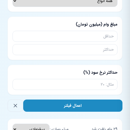
مبلغ وام (میلیون تومان)
حداکثر نرخ سود (%)
اعمال فیلتر
29 وام یافت شد
مرتب‌سازی: