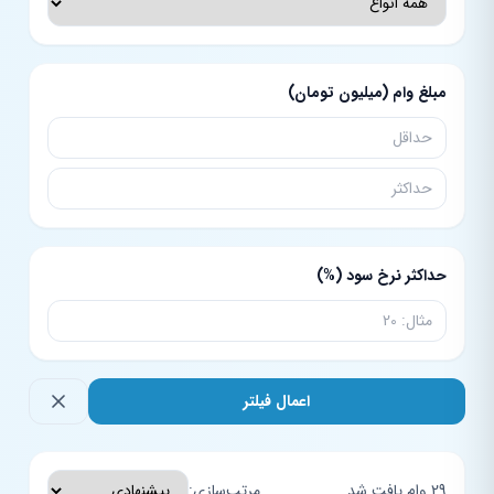
مبلغ وام (میلیون تومان)
حداکثر نرخ سود (%)
اعمال فیلتر
29 وام یافت شد
مرتب‌سازی: