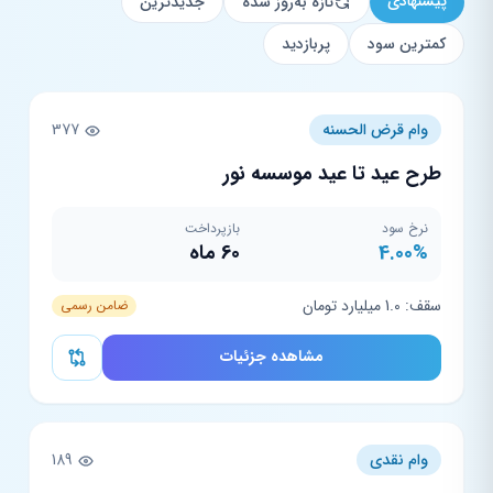
پیشنهادی
تازه به‌روز شده
جدیدترین
کمترین سود
پربازدید
وام قرض الحسنه
377
طرح عید تا عید موسسه نور
نرخ سود
بازپرداخت
4.00%
60 ماه
سقف: 1.0 میلیارد تومان
ضامن رسمی
مشاهده جزئیات
وام نقدی
189