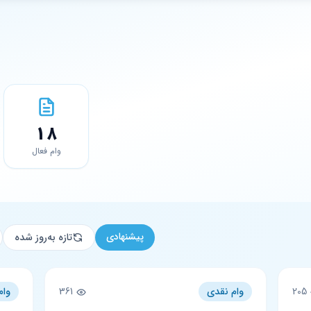
18
وام فعال
پیشنهادی
تازه به‌روز شده
205
وام نقدی
361
وام