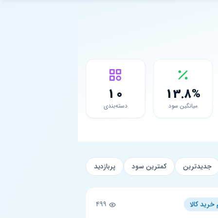
10
13.8%
میانگین سود
دسته‌بندی
جدیدترین
کمترین سود
پربازدید
 خرید کالا
499