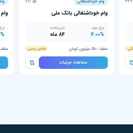
3
وام خوداشتغالی
281
وام
وام خوداشتغالی بانک ملی
وام 
نرخ سود
بازپرداخت
نرخ
4.00%
84 ماه
0%
سقف: 150 میلیون تومان
سقف: 50 میلیون 
لکی
ضامن رسمی
مشاهده جزئیات