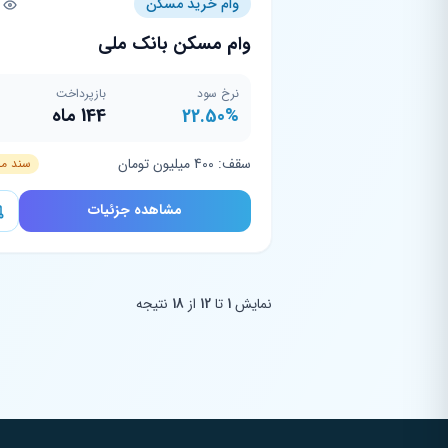
وام خرید مسکن
47
وام مسکن بانک ملی
نرخ سود
بازپرداخت
22.50%
144 ماه
سقف: 400 میلیون تومان
سند م
مشاهده جزئیات
نمایش
1
تا
12
از
18
نتیجه