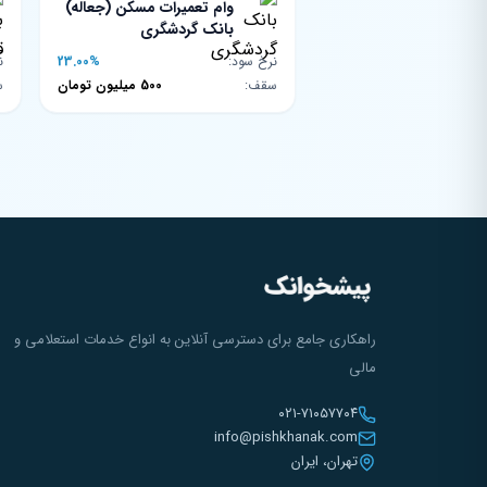
وام تعمیرات مسکن (جعاله)
بانک گردشگری
نرخ سود:
23.00%
ن
سقف:
500 میلیون تومان
س
راهکاری جامع برای دسترسی آنلاین به انواع خدمات استعلامی و
مالی
۰۲۱-۷۱۰۵۷۷۰۴
info@pishkhanak.com
تهران، ایران