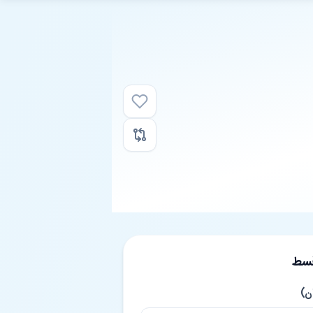
قسط
ن)