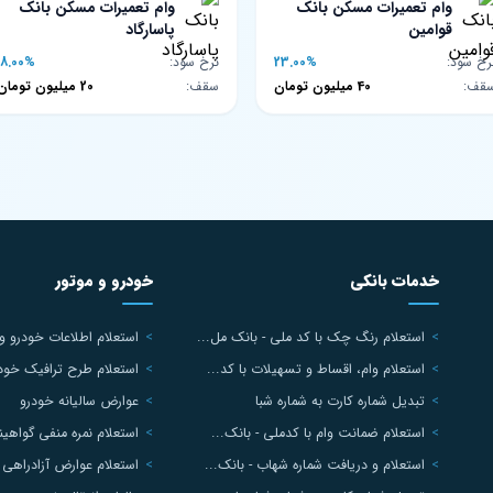
وام تعمیرات مسکن بانک
وام تعمیرات مسکن بانک
قوامین
پاسارگاد
رخ سود:
23.00%
نرخ سود:
18.00%
قف:
40 میلیون تومان
سقف:
20 میلیون تومان
خدمات بانکی
خودرو و موتور
استعلام رنگ چک با کد ملی - بانک مل...
استعلام اطلاعات خودرو و
استعلام وام، اقساط و تسهیلات با کد...
استعلام طرح ترافیک خودرو
تبدیل شماره کارت به شماره شبا
عوارض سالیانه خودرو
استعلام ضمانت وام با کدملی - بانک...
استعلام نمره منفی گواهینا
استعلام و دریافت شماره شهاب - بانک...
استعلام عوارض آزادراهی ب