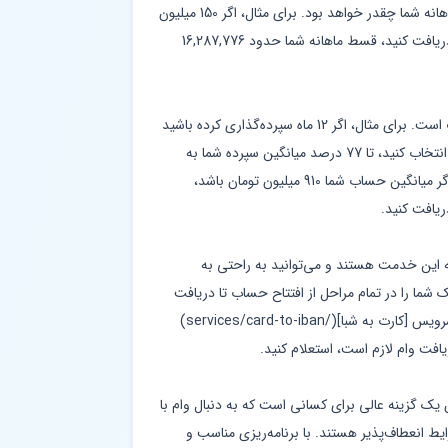
بازپرداخت، می‌توانید دقیقاً ببینید که قسط ماهانه شما چقدر خواهد بود. برای مثال، اگر 150 میلیون
تومان با نرخ 18 درصد و بازپرداخت 12 ماهه دریافت کنید، قسط ماهانه شما حدود 16,287,776
نسبت وام به سپرده در این طرح بسیار جذاب است. برای مثال، اگر 12 ماه سپرده‌گذاری کرده باشید
و دوره بازپرداخت 12 ماهه با نرخ 18 درصد را انتخاب کنید، تا 77 درصد میانگین سپرده شما به
صورت تسهیلات پرداخت می‌شود. این یعنی اگر میانگین حساب شما 910 میلیون تومان باشد،
ه این خدمت هستند و می‌توانید به راحتی به
 شما را در تمام مراحل از افتتاح حساب تا دریافت
وام راهنمایی می‌کنند. همچنین با استفاده از سرویس [کارت به شبا](/services/card-to-iban)
افت وام لازم است، استعلام کنید.
 یک گزینه عالی برای کسانی است که به دنبال وام با
یط انعطاف‌پذیر هستند. با برنامه‌ریزی مناسب و