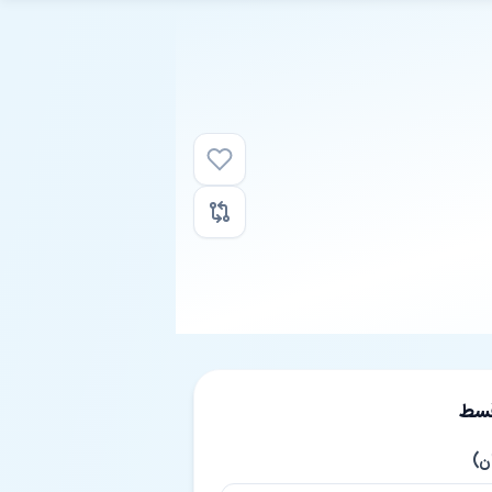
قسط
ن)