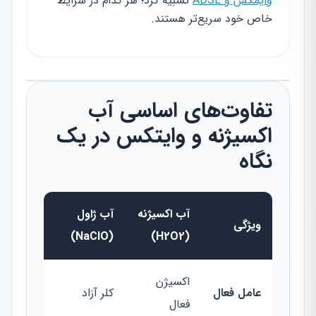
وایمکس و ADSL
تشبیه کرد؛ هر کدام در شرایط
خاص خود سریع‌تر هستند.
تفاوت‌های اساسی آب
اکسیژنه و وایتکس در یک
نگاه
آب اکسیژنه
آب ژاول
ویژگی
(NaClO)
(H2O2)
اکسیژن
عامل فعال
کلر آزاد
فعال