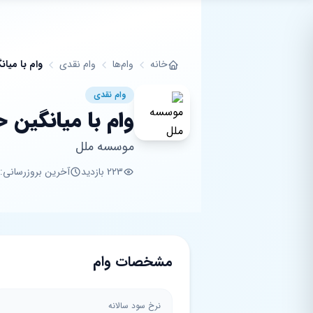
فتن به محتوای اصلی
خانه
وام‌ها
وام نقدی
وام با میا
وام نقدی
وام با میانگین
موسسه ملل
223 بازدید
آخرین بروزرسانی: 8 ماه پی
مشخصات وام
نرخ سود سالانه