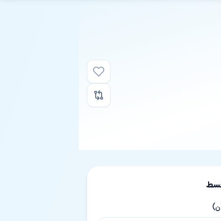
قسط
ن)